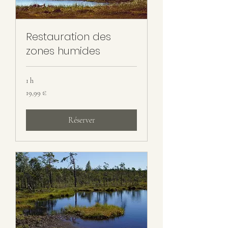
Restauration des
zones humides
1 h
19,99
19,99 €
euros
Réserver