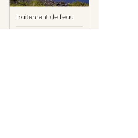
Traitement de l'eau
1 h
19,99
19,99 €
euros
Réserver