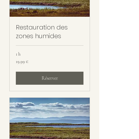
Restauration des
zones humides
1 h
19,99
19,99 €
euros
Réserver