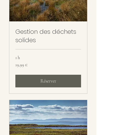
Gestion des déchets
solides
1 h
19,99
19,99 €
euros
Réserver