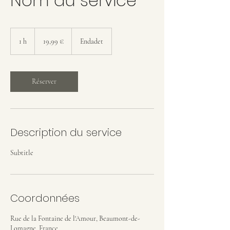
Nom du service
19,99
euros
1 h
1
19,99 €
Endadet
Réserver
Description du service
Subtitle
Coordonnées
Rue de la Fontaine de l'Amour, Beaumont-de-
Lomagne, France